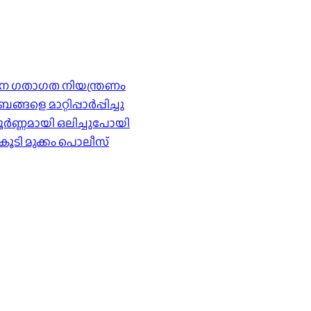
ര്‍ശന ഗതാഗത നിയന്ത്രണം
െ മാറ്റിപ്പാർപ്പിച്ചു
ൂർണ്ണമായി ഒലിച്ചുപോയി
കൂടി മുക്കം പൊലീസ്