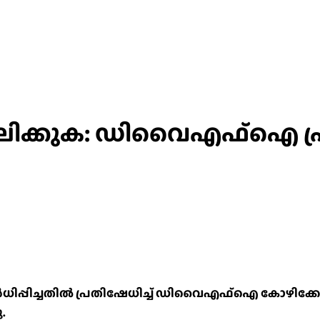
ിക്കുക: ഡിവൈഎഫ്ഐ പ്ര
ർധിപ്പിച്ചതിൽ പ്രതിഷേധിച്ച് ഡിവൈഎഫ്ഐ കോഴിക്കോട് ജ
.