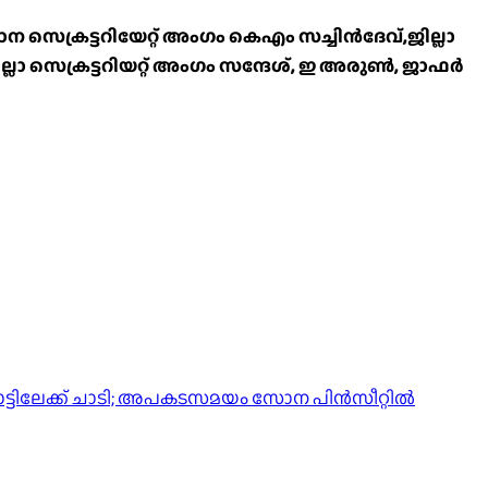
രട്ടറിയേറ്റ് അംഗം കെഎം സച്ചിൻദേവ്,ജില്ലാ
ലാ സെക്രട്ടറിയറ്റ് അംഗം സന്ദേശ്, ഇ അരുൺ, ജാഫർ
തോട്ടിലേക്ക് ചാടി; അപകടസമയം സോന പിൻസീറ്റിൽ