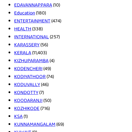
EDAVANNAPPARA
(10)
Education
(180)
ENTERTAINMENT
(474)
HEALTH
(338)
INTERNATIONAL
(257)
KARASSERY
(56)
KERALA
(11,403)
KIZHUPARAMBA
(4)
KODENCHERI
(49)
KODIYATHOOR
(74)
KODUVALLY
(46)
KONDOTTY
(7)
KOODARANJI
(50)
KOZHIKODE
(716)
KSA
(1)
KUNNAMANGALAM
(69)