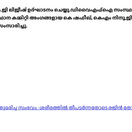
ജീഷ് ഉദ്ഘാടനം ചെയ്തു.ഡിവൈഎഫ്ഐ സംസ്ഥാന സെക്
ാന കമ്മിറ്റി അംഗങ്ങളായ കെ ഷഫീഖ്, കെഎം നിനു,ജില്
ംസാരിച്ചു.
വെന്തുമരിച്ച സംഭവം : ശരീരത്തിൽ തീപടർന്നതോടെ രജിൻ 