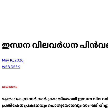
ഇന്ധന വിലവർധന പിൻവല
May 16, 2026
WEB DESK
newsdesk
മുക്കം : കേന്ദ്ര സർക്കാർ ക്രമാതീതമായി ഇന്ധന വില വ
പ്രതിഷേധ പ്രകടനവും പൊതുയോഗവും സംഘടിപ്പിച്ചു