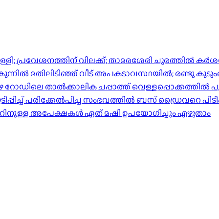
്പിള്ളി; പ്രവേശനത്തിന് വിലക്ക്; താമരശേരി ചുരത്തില്‍ ക
ിൽ മതിലിടിഞ്ഞ് വീട് അപകടാവസ്ഥയിൽ; രണ്ടു കുടുംബങ്ങള
പുഴ റോഡിലെ താൽക്കാലിക ചപ്പാത്ത് വെള്ളപ്പൊക്കത്തിൽ പ
്പിച്ച് പരിക്കേൽപിച്ച സംഭവത്തിൽ ബസ് ഡ്രൈവറെ പിടി
ാറിനുള്ള അപേക്ഷകൾ ഏത് മഷി ഉപയോഗിച്ചും എഴുതാം