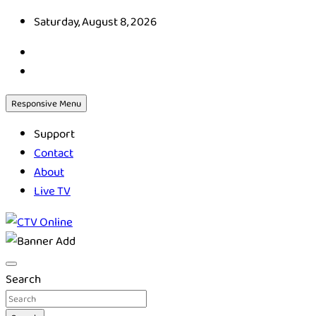
Skip
Saturday, August 8, 2026
to
content
Responsive Menu
Support
Contact
About
Live TV
CTV Online
Search