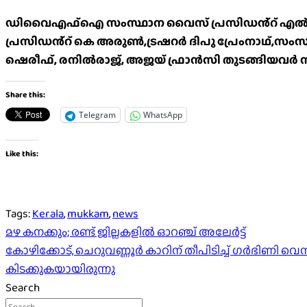
ഡിവൈഎഫ്ഐ സംസ്ഥാന വൈസ് പ്രസിഡൻ്റ് എൽ.ജി ലി
പ്രസിഡൻ്റ് കെ അരുൺ,ട്രഷറർ ദിപു പ്രേംനാഥ്,സംസ്ഥ
ഷെരീഫ്, രനിൽരാജ്, അജയ് ഫ്രാൻസി തുടങ്ങിയവർ സ
Share this:
Telegram
WhatsApp
Like this:
Tags:
Kerala
,
mukkam
,
news
Post
മഴ കനക്കും; രണ്ട് ജില്ലകളിൽ ഓറഞ്ച് അലേർട്ട്
കോഴിക്കോട്, ചെറുവണ്ണൂർ കാറിന് തീപിടിച്ച് ഗർഭിണി 
navigation
കിടക്കുകയായിരുന്നു
Search