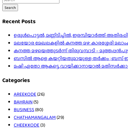
Search
Recent Posts
ഉരുൾപൊട്ടൽ, മണ്ണിടിച്ചിൽ, ഇരമ്പിയാര്‍ത്ത് അതിരപ
മലയോര മേഖലകളിൽ കനത്ത മഴ: കാരശ്ശേരി മലാംകുന്ന
കനത്ത മഴയെത്തുടർന്ന് തിരുവമ്പാടി – മുത്തപ്പൻ
ബസിൽ ആളെ കയറ്റിയതുമായുള്ള തർക്കം ; ബസ് ഇടിപ
മഷി ഏതോ ആകട്ടെ, വായിക്കാനായാൽ മതി​സർക്ക
Categories
AREEKODE
(26)
BAHRAIN
(5)
BUSINESS
(80)
CHATHAMANGALAM
(29)
CHEEKKODE
(3)