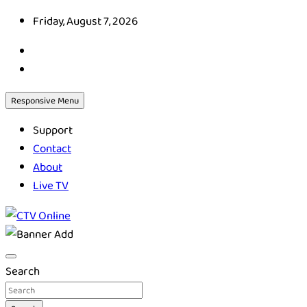
Skip
Friday, August 7, 2026
to
content
Responsive Menu
Support
Contact
About
Live TV
CTV Online
Search