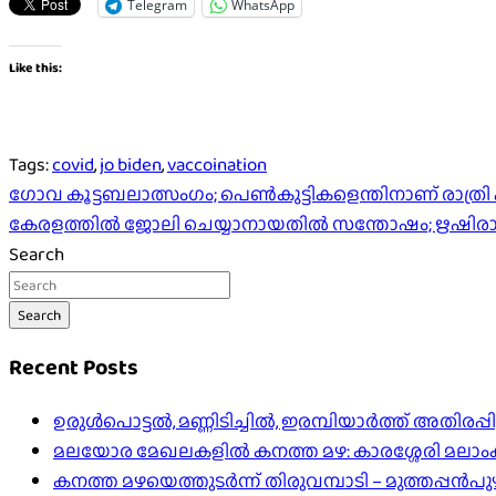
Telegram
WhatsApp
Like this:
Tags:
covid
,
jo biden
,
vaccoination
Post
ഗോവ കൂട്ടബലാത്സംഗം; പെണ്‍കുട്ടികളെന്തിനാണ് രാത്രി പുറ
കേരളത്തിൽ ജോലി ചെയ്യാനായതിൽ സന്തോഷം; ഋഷിരാജ്
navigation
Search
Search
Recent Posts
ഉരുൾപൊട്ടൽ, മണ്ണിടിച്ചിൽ, ഇരമ്പിയാര്‍ത്ത് അതിരപ
മലയോര മേഖലകളിൽ കനത്ത മഴ: കാരശ്ശേരി മലാംകുന്ന
കനത്ത മഴയെത്തുടർന്ന് തിരുവമ്പാടി – മുത്തപ്പൻ