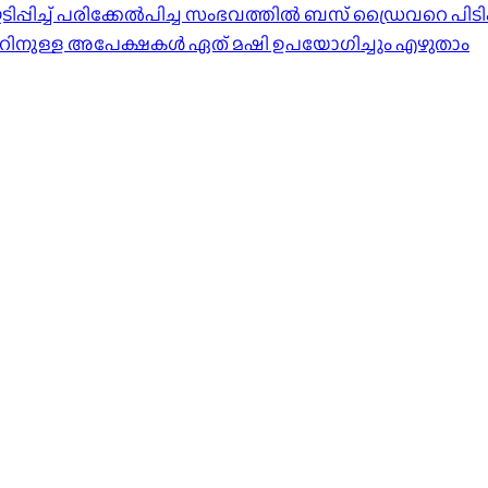
്പിച്ച് പരിക്കേൽപിച്ച സംഭവത്തിൽ ബസ് ഡ്രൈവറെ പിടി
ാറിനുള്ള അപേക്ഷകൾ ഏത് മഷി ഉപയോഗിച്ചും എഴുതാം