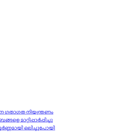
ര്‍ശന ഗതാഗത നിയന്ത്രണം
െ മാറ്റിപ്പാർപ്പിച്ചു
ൂർണ്ണമായി ഒലിച്ചുപോയി