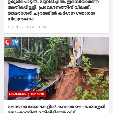
ഉരുൾപൊട്ടൽ, മണ്ണിടിച്ചിൽ, ഇരമ്പിയാര്‍ത്ത്
അതിരപ്പിള്ളി; പ്രവേശനത്തിന് വിലക്ക്;
താമരശേരി ചുരത്തില്‍ കര്‍ശന ഗതാഗത
നിയന്ത്രണം
August 1, 2026
WEB DESK
LOCAL NEWS
TOP NEWS
മലയോര മേഖലകളിൽ കനത്ത മഴ: കാരശ്ശേരി
മലാംകുന്നിൽ മതിലിടിഞ്ഞ് വീട്