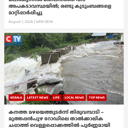
അപകടാവസ്ഥയിൽ; രണ്ടു കുടുംബങ്ങളെ
മാറ്റിപ്പാർപ്പിച്ചു
August 1, 2026
WEB DESK
KERALA
LATEST NEWS
LIFE
LOCAL NEWS
TOP NEWS
കനത്ത മഴയെത്തുടർന്ന് തിരുവമ്പാടി –
മുത്തപ്പൻപുഴ റോഡിലെ താൽക്കാലിക
ചപ്പാത്ത് വെള്ളപ്പൊക്കത്തിൽ പൂർണ്ണമായി