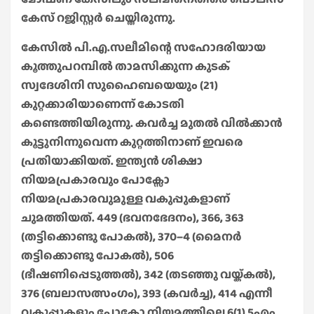
കേസ് റജിസ്റ്റർ ചെയ്തിരുന്നു.
കേസിൽ പി.എ.സലീമിന്റെ സഹോദരിയായ
കൂത്തുപറമ്പിൽ താമസിക്കുന്ന കുടക്
സ്വദേശിനി സുഹൈബയെയും (21)
കുറ്റക്കാരിയാണെന്ന് കോടതി
കണ്ടെത്തിയിരുന്നു. കവർച്ച മുതൽ വിൽക്കാൻ
കൂട്ടുനിന്നുവെന്ന കുറ്റത്തിനാണ് ഇവരെ
പ്രതിയാക്കിയത്. ഇന്ത്യൻ ശിക്ഷാ
നിയമപ്രകാരവും പോക്സോ
നിയമപ്രകാരവുമുള്ള വകുപ്പുകളാണ്
ചുമത്തിയത്. 449 (ഭവനഭേദനം), 366​‌‌‌, 363
(തട്ടിക്കൊണ്ടു പോകൽ), 370–4 (മൈനർ
തട്ടിക്കൊണ്ടു പോകൽ), 506
(ഭീഷണിപ്പെടുത്തൽ), 342 (തടഞ്ഞു വയ്ക്കൽ),
376 (ബലാസത്സംഗം), 393 (കവർച്ച), 414 എന്നീ
വകുപ്പുകളും പോക്സോ നിയമത്തിലെ 6(1) 5എം