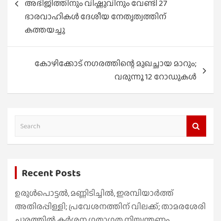
അഭിജിത്തിനും വിഷ്ണുവിനും വേണ്ടി 27
ഭാരവാഹികൾ ദേശീയ നേതൃത്വത്തിന്
കത്തയച്ചു
കോഴിക്കോട് നഗരത്തിന്റെ മുഖച്ഛായ മാറും;
വരുന്നൂ 12 റോഡുകള്‍
S
e
a
r
Recent Posts
c
h
ഉരുൾപൊട്ടൽ, മണ്ണിടിച്ചിൽ, ഇരമ്പിയാര്‍ത്ത്
അതിരപ്പിള്ളി; പ്രവേശനത്തിന് വിലക്ക്; താമരശേരി
ചുരത്തില്‍ കര്‍ശന ഗതാഗത നിയന്ത്രണം