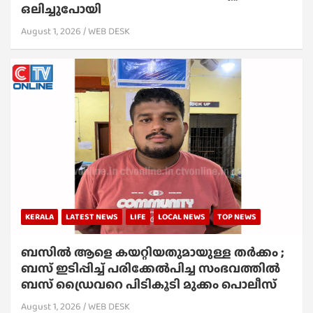
ഒലിച്ചുപോയി
August 1, 2026
WEB DESK
KERALA
LATEST NEWS
LIFE
LOCAL NEWS
TOP NEWS
ബസിൽ ആളെ കയറ്റിയതുമായുള്ള തർക്കം ;
ബസ് ഇടിപ്പിച്ച് പരിക്കേൽപിച്ച സംഭവത്തിൽ
ബസ് ഡ്രൈവറെ പിടികൂടി മുക്കം പൊലീസ്
August 1, 2026
WEB DESK