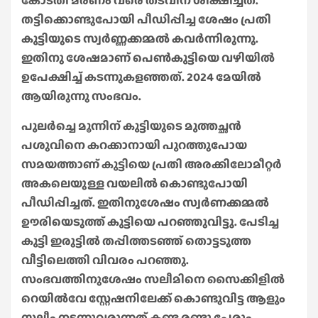
കോടതി മരണം വരെ തടവിന് ശിക്ഷിച്ചത്.
തട്ടിക്കൊണ്ടുപോയി പീഡിപ്പിച്ച ശേഷം പ്രതി
കുട്ടിയുടെ സ്വർണ്ണക്കമ്മൽ കവർന്നിരുന്നു.
ഇതിനു ശേഷമാണ് പെൺകുട്ടിയെ വഴിയിൽ
ഉപേക്ഷിച്ച് കടന്നുകളഞ്ഞത്. 2024 മേയിൽ
ആയിരുന്നു സംഭവം.
പുലർച്ചെ മൂന്നിന് കുട്ടിയുടെ മുത്തച്ഛൻ
പശുവിനെ കറക്കാനായി പുറത്തുപോയ
സമയത്താണ് കുട്ടിയെ പ്രതി അരക്കിലോമീറ്റർ
അകലെയുള്ള വയലിൽ കൊണ്ടുപോയി
പീഡിപ്പിച്ചത്. ഇതിനുശേഷം സ്വർണക്കമ്മൽ
ഊരിയെടുത്ത് കുട്ടിയെ പറഞ്ഞുവിട്ടു. പേടിച്ച
കുട്ടി ഇരുട്ടിൽ തപ്പിത്തടഞ്ഞ് തൊട്ടടുത്ത
വീട്ടിലെത്തി വിവരം പറഞ്ഞു.
സംഭവത്തിനുശേഷം സലീമിനെ സൈക്കിളിൽ
റെയിൽവേ സ്റ്റേഷനിലേക്ക് കൊണ്ടുവിട്ട ആളും
സലീം നടന്നുവരുന്നത് കണ്ട രണ്ടു പേരും