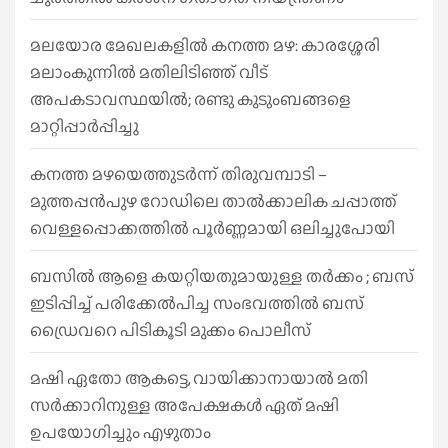
മലയോര മേഖലകളിൽ കനത്ത മഴ: കാരശ്ശേരി
മലാംകുന്നിൽ മതിലിടിഞ്ഞ് വീട്
അപകടാവസ്ഥയിൽ; രണ്ടു കുടുംബങ്ങളെ
മാറ്റിപ്പാർപ്പിച്ചു
കനത്ത മഴയെത്തുടർന്ന് തിരുവമ്പാടി –
മുത്തപ്പൻപുഴ റോഡിലെ താൽക്കാലിക ചപ്പാത്ത്
വെള്ളപ്പൊക്കത്തിൽ പൂർണ്ണമായി ഒലിച്ചുപോയി
ബസിൽ ആളെ കയറ്റിയതുമായുള്ള തർക്കം ; ബസ്
ഇടിപ്പിച്ച് പരിക്കേൽപിച്ച സംഭവത്തിൽ ബസ്
ഡ്രൈവറെ പിടികൂടി മുക്കം പൊലീസ്
മഷി ഏതോ ആകട്ടെ, വായിക്കാനായാൽ മതി​
സർക്കാറിനുള്ള അപേക്ഷകൾ ഏത് മഷി
ഉപയോഗിച്ചും എഴുതാം