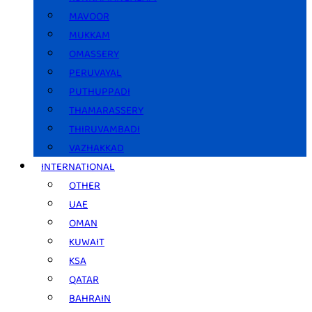
MAVOOR
MUKKAM
OMASSERY
PERUVAYAL
PUTHUPPADI
THAMARASSERY
THIRUVAMBADI
VAZHAKKAD
INTERNATIONAL
OTHER
UAE
OMAN
KUWAIT
KSA
QATAR
BAHRAIN