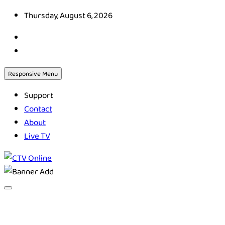
Skip
Thursday, August 6, 2026
to
content
Responsive Menu
Support
Contact
About
Live TV
CTV Online