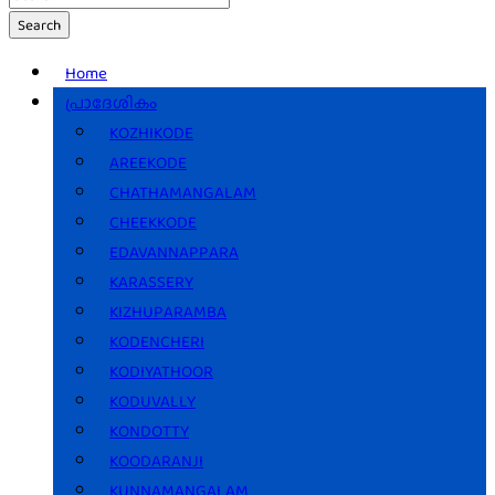
Search
Home
പ്രാദേശികം
KOZHIKODE
AREEKODE
CHATHAMANGALAM
CHEEKKODE
EDAVANNAPPARA
KARASSERY
KIZHUPARAMBA
KODENCHERI
KODIYATHOOR
KODUVALLY
KONDOTTY
KOODARANJI
KUNNAMANGALAM