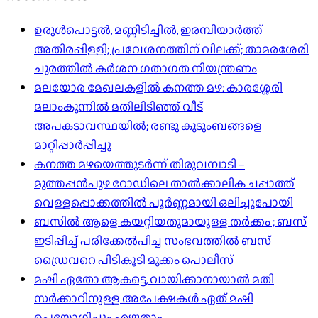
ഉരുൾപൊട്ടൽ, മണ്ണിടിച്ചിൽ, ഇരമ്പിയാര്‍ത്ത്
അതിരപ്പിള്ളി; പ്രവേശനത്തിന് വിലക്ക്; താമരശേരി
ചുരത്തില്‍ കര്‍ശന ഗതാഗത നിയന്ത്രണം
മലയോര മേഖലകളിൽ കനത്ത മഴ: കാരശ്ശേരി
മലാംകുന്നിൽ മതിലിടിഞ്ഞ് വീട്
അപകടാവസ്ഥയിൽ; രണ്ടു കുടുംബങ്ങളെ
മാറ്റിപ്പാർപ്പിച്ചു
കനത്ത മഴയെത്തുടർന്ന് തിരുവമ്പാടി –
മുത്തപ്പൻപുഴ റോഡിലെ താൽക്കാലിക ചപ്പാത്ത്
വെള്ളപ്പൊക്കത്തിൽ പൂർണ്ണമായി ഒലിച്ചുപോയി
ബസിൽ ആളെ കയറ്റിയതുമായുള്ള തർക്കം ; ബസ്
ഇടിപ്പിച്ച് പരിക്കേൽപിച്ച സംഭവത്തിൽ ബസ്
ഡ്രൈവറെ പിടികൂടി മുക്കം പൊലീസ്
മഷി ഏതോ ആകട്ടെ, വായിക്കാനായാൽ മതി​
സർക്കാറിനുള്ള അപേക്ഷകൾ ഏത് മഷി
ഉപയോഗിച്ചും എഴുതാം