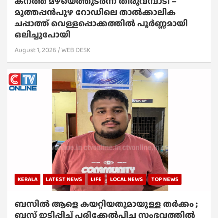
കനത്ത മഴയെത്തുടർന്ന് തിരുവമ്പാടി –
മുത്തപ്പൻപുഴ റോഡിലെ താൽക്കാലിക
ചപ്പാത്ത് വെള്ളപ്പൊക്കത്തിൽ പൂർണ്ണമായി
ഒലിച്ചുപോയി
August 1, 2026
WEB DESK
KERALA
LATEST NEWS
LIFE
LOCAL NEWS
TOP NEWS
ബസിൽ ആളെ കയറ്റിയതുമായുള്ള തർക്കം ;
ബസ് ഇടിപ്പിച്ച് പരിക്കേൽപിച്ച സംഭവത്തിൽ