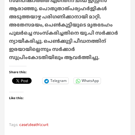
സമീപിക്കാത്തത് എന്തെന്ന് ചീഫ് ജസ്റ്റിസ്
ആരാഞ്ഞു. പൊതുതാത്പര്യഹർജികൾ
അടുത്തയാഴ്ച പരിഗണിക്കാനായി മാറ്റി.
അതേസമയം, പെൺകുട്ടിയുടെ മൃതദേഹം
പുലർച്ചെ സംസ്‌കരിച്ചതിനെ യു.പി സർക്കാർ
ന്യായീകരിച്ചു. പെൺക്കുട്ടി പീഡനത്തിന്
ഇരയായില്ലെന്നും സർക്കാർ
സുപ്രിംകോടതിയിലും ആവർത്തിച്ചു.
Share this:
Telegram
WhatsApp
Like this:
Tags:
case\death\curt