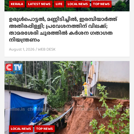
KERALA
LATEST NEWS
LIFE
LOCAL NEWS
TOP NEWS
ഉരുൾപൊട്ടൽ, മണ്ണിടിച്ചിൽ, ഇരമ്പിയാര്‍ത്ത്
അതിരപ്പിള്ളി; പ്രവേശനത്തിന് വിലക്ക്;
താമരശേരി ചുരത്തില്‍ കര്‍ശന ഗതാഗത
നിയന്ത്രണം
August 1, 2026
WEB DESK
LOCAL NEWS
TOP NEWS