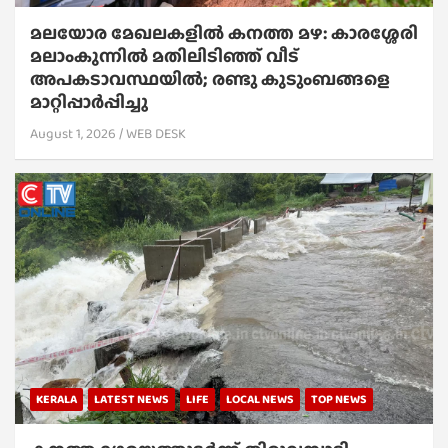
മലയോര മേഖലകളിൽ കനത്ത മഴ: കാരശ്ശേരി
മലാംകുന്നിൽ മതിലിടിഞ്ഞ് വീട്
അപകടാവസ്ഥയിൽ; രണ്ടു കുടുംബങ്ങളെ
മാറ്റിപ്പാർപ്പിച്ചു
August 1, 2026
WEB DESK
KERALA
LATEST NEWS
LIFE
LOCAL NEWS
TOP NEWS