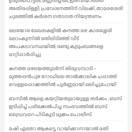
ഉരുൾപൊട്ടൽ, മണ്ണിടിച്ചിൽ, ഇരമ്പിയാര്‍ത്ത്
അതിരപ്പിള്ളി; പ്രവേശനത്തിന് വിലക്ക്; താമരശേരി
ചുരത്തില്‍ കര്‍ശന ഗതാഗത നിയന്ത്രണം
മലയോര മേഖലകളിൽ കനത്ത മഴ: കാരശ്ശേരി
മലാംകുന്നിൽ മതിലിടിഞ്ഞ് വീട്
അപകടാവസ്ഥയിൽ; രണ്ടു കുടുംബങ്ങളെ
മാറ്റിപ്പാർപ്പിച്ചു
കനത്ത മഴയെത്തുടർന്ന് തിരുവമ്പാടി –
മുത്തപ്പൻപുഴ റോഡിലെ താൽക്കാലിക ചപ്പാത്ത്
വെള്ളപ്പൊക്കത്തിൽ പൂർണ്ണമായി ഒലിച്ചുപോയി
ബസിൽ ആളെ കയറ്റിയതുമായുള്ള തർക്കം ; ബസ്
ഇടിപ്പിച്ച് പരിക്കേൽപിച്ച സംഭവത്തിൽ ബസ്
ഡ്രൈവറെ പിടികൂടി മുക്കം പൊലീസ്
മഷി ഏതോ ആകട്ടെ, വായിക്കാനായാൽ മതി​