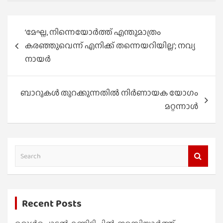
Post
‘മേഘ്ന, നിന്നെയോർത്ത് എന്തുമാത്രം
navigation
കരഞ്ഞുവെന്ന് എനിക്ക് തന്നെയറിയില്ല’; നവ്യ
നായർ
ബാറുകൾ തുറക്കുന്നതിൽ നിർണായക യോഗം
മറ്റന്നാൾ
S
e
a
r
Recent Posts
c
h