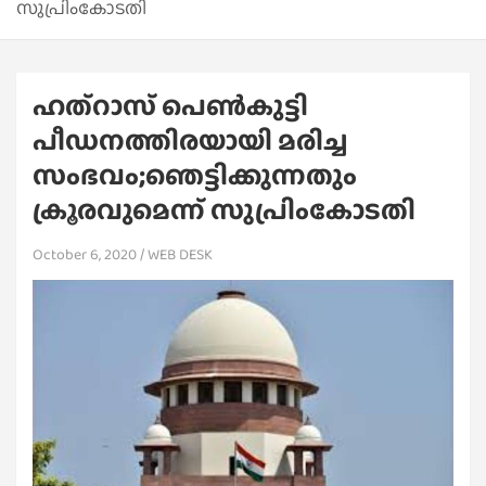
സുപ്രിംകോടതി
ഹത്‌റാസ് പെൺകുട്ടി
പീഡനത്തിരയായി മരിച്ച
സംഭവം;ഞെട്ടിക്കുന്നതും
ക്രൂരവുമെന്ന് സുപ്രിംകോടതി
October 6, 2020
WEB DESK