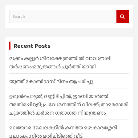
S
e
a
r
Recent Posts
c
h
മുക്കം കല്ലൂർ ശിവക്ഷേത്രത്തിൽ വാവുബലി
തർപ്പണം;ഒരുക്കങ്ങൾ പൂർത്തിയായി
യൂത്ത് കോൺഗ്രസ് ദിനം ആചരിച്ചു
ഉരുൾപൊട്ടൽ, മണ്ണിടിച്ചിൽ, ഇരമ്പിയാര്‍ത്ത്
അതിരപ്പിള്ളി; പ്രവേശനത്തിന് വിലക്ക്; താമരശേരി
ചുരത്തില്‍ കര്‍ശന ഗതാഗത നിയന്ത്രണം
മലയോര മേഖലകളിൽ കനത്ത മഴ: കാരശ്ശേരി
മലാംകുന്നിൽ മതിലിടിഞ്ഞ് വീട്