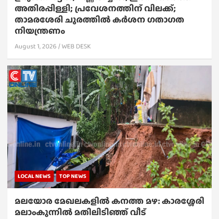
അതിരപ്പിള്ളി; പ്രവേശനത്തിന് വിലക്ക്;
താമരശേരി ചുരത്തില്‍ കര്‍ശന ഗതാഗത
നിയന്ത്രണം
August 1, 2026
WEB DESK
LOCAL NEWS
TOP NEWS
മലയോര മേഖലകളിൽ കനത്ത മഴ: കാരശ്ശേരി
മലാംകുന്നിൽ മതിലിടിഞ്ഞ് വീട്