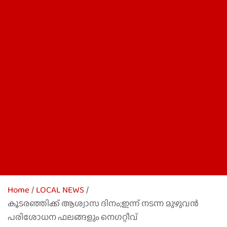
Home
LOCAL NEWS
കൂടരഞ്ഞിക്ക് ആശ്വാസ ദിനം;ഇന്ന് നടന്ന മുഴുവൻ
പരിശോധന ഫലങ്ങളും നെഗറ്റീവ്