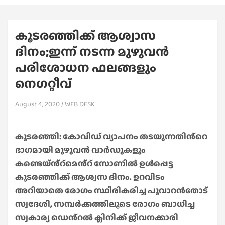
കൂടരഞ്ഞിക്ക് ആശ്വാസ
ദിനം;ഇന്ന് നടന്ന മുഴുവൻ
പരിശോധന ഫലങ്ങളും
നെഗറ്റീവ്
August 4, 2020
WEB DESK
കൂടരഞ്ഞി: കോവിഡ് വ്യാപനം തടയുന്നതിൻ്റെ
ഭാഗമായി മുഴുവൻ വാർഡുകളും
കണ്ടെയ്ൻ്റ്മെൻ്റ് സോണിൽ ഉൾപ്പെട്ട
കൂടരഞ്ഞിക്ക് ആശ്വസ ദിനം. ഉറവിടം
അറിയാതെ രോഗം സ്ഥീരികരിച്ച പൂവാറൻതോട്
സ്വദേശി, സമ്പർക്കത്തിലൂടെ രോഗം ബാധിച്ച
സ്വകാര്യ ഡെൻ്റൽ ക്ലിനിക്ക് ജീവനക്കാരി