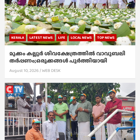
KERALA
LATEST NEWS
LIFE
LOCAL NEWS
TOP NEWS
മുക്കം കല്ലൂർ ശിവക്ഷേത്രത്തിൽ വാവുബലി
തർപ്പണം;ഒരുക്കങ്ങൾ പൂർത്തിയായി
August 10, 2026
WEB DESK