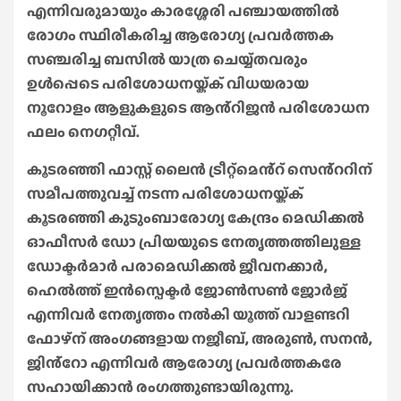
എന്നിവരുമായും കാരശ്ശേരി പഞ്ചായത്തിൽ
രോഗം സ്ഥിരീകരിച്ച ആരോഗ്യ പ്രവർത്തക
സഞ്ചരിച്ച ബസിൽ യാത്ര ചെയ്യ്തവരും
ഉൾപ്പെടെ പരിശോധനയ്ക്ക് വിധയരായ
നൂറോളം ആളുകളുടെ ആൻ്റിജൻ പരിശോധന
ഫലം നെഗറ്റീവ്.
കൂടരഞ്ഞി ഫാസ്റ്റ് ലൈൻ ട്രീറ്റ്മെൻ്റ് സെൻ്ററിന്
സമീപത്തുവച്ച് നടന്ന പരിശോധനയ്ക്ക്
കൂടരഞ്ഞി കുടുംബാരോഗ്യ കേന്ദ്രം മെഡിക്കൽ
ഓഫീസർ ഡോ പ്രിയയുടെ നേതൃത്തത്തിലുള്ള
ഡോക്ടർമാർ പരാമെഡിക്കൽ ജീവനക്കാർ,
ഹെൽത്ത് ഇൻസ്പെക്ടർ ജോൺസൺ ജോർജ്
എന്നിവർ നേതൃത്തം നൽകി യൂത്ത് വാളണ്ടറി
ഫോഴ്ന് അംഗങ്ങളായ നജീബ്, അരുൺ, സനൻ,
ജിൻ്റോ എന്നിവർ ആരോഗ്യ പ്രവർത്തകരേ
സഹായിക്കാൻ രംഗത്തുണ്ടായിരുന്നു.