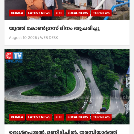
KERALA
LATEST NEWS
LIFE
LOCAL NEWS
TOP NEWS
യൂത്ത് കോൺഗ്രസ് ദിനം ആചരിച്ചു
August 10, 2026
WEB DESK
KERALA
LATEST NEWS
LIFE
LOCAL NEWS
TOP NEWS
ഉരുൾപൊട്ടൽ, മണ്ണിടിച്ചിൽ, ഇരമ്പിയാര്‍ത്ത്