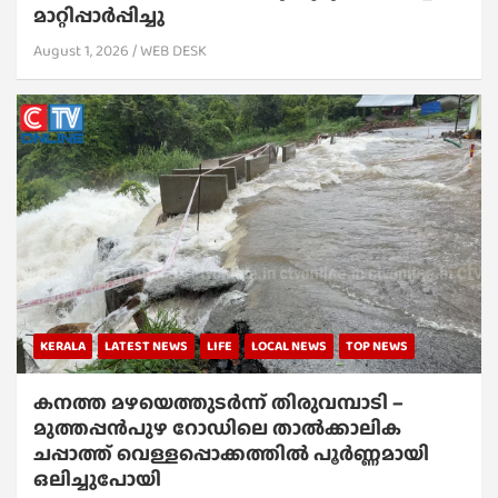
മാറ്റിപ്പാർപ്പിച്ചു
August 1, 2026
WEB DESK
KERALA
LATEST NEWS
LIFE
LOCAL NEWS
TOP NEWS
കനത്ത മഴയെത്തുടർന്ന് തിരുവമ്പാടി –
മുത്തപ്പൻപുഴ റോഡിലെ താൽക്കാലിക
ചപ്പാത്ത് വെള്ളപ്പൊക്കത്തിൽ പൂർണ്ണമായി
ഒലിച്ചുപോയി