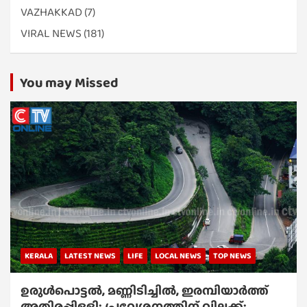
VAZHAKKAD
(7)
VIRAL NEWS
(181)
You may Missed
KERALA
LATEST NEWS
LIFE
LOCAL NEWS
TOP NEWS
ഉരുൾപൊട്ടൽ, മണ്ണിടിച്ചിൽ, ഇരമ്പിയാര്‍ത്ത്
അതിരപ്പിള്ളി; പ്രവേശനത്തിന് വിലക്ക്;