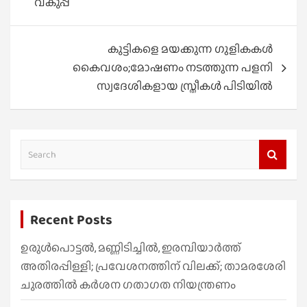
വകുപ്പ്
കുട്ടികളെ മയക്കുന്ന ഗുളികകൾ
കൈവശം;മോഷണം നടത്തുന്ന പളനി
സ്വദേശികളായ സ്ത്രീകൾ പിടിയിൽ
S
e
a
r
Recent Posts
c
h
ഉരുൾപൊട്ടൽ, മണ്ണിടിച്ചിൽ, ഇരമ്പിയാര്‍ത്ത്
അതിരപ്പിള്ളി; പ്രവേശനത്തിന് വിലക്ക്; താമരശേരി
ചുരത്തില്‍ കര്‍ശന ഗതാഗത നിയന്ത്രണം