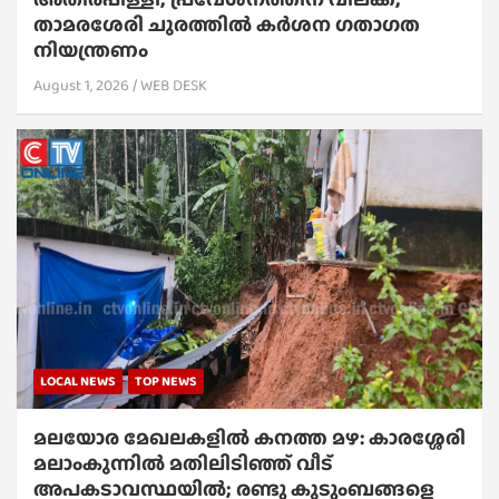
താമരശേരി ചുരത്തില്‍ കര്‍ശന ഗതാഗത
നിയന്ത്രണം
August 1, 2026
WEB DESK
LOCAL NEWS
TOP NEWS
മലയോര മേഖലകളിൽ കനത്ത മഴ: കാരശ്ശേരി
മലാംകുന്നിൽ മതിലിടിഞ്ഞ് വീട്
അപകടാവസ്ഥയിൽ; രണ്ടു കുടുംബങ്ങളെ