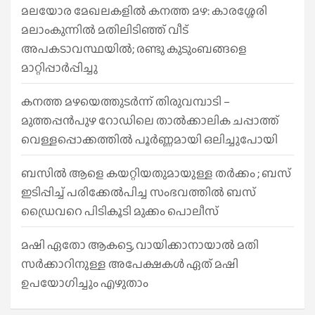
മലയോര മേഖലകളിൽ കനത്ത മഴ: കാരശ്ശേരി
മലാംകുന്നിൽ മതിലിടിഞ്ഞ് വീട്
അപകടാവസ്ഥയിൽ; രണ്ടു കുടുംബങ്ങളെ
മാറ്റിപ്പാർപ്പിച്ചു
കനത്ത മഴയെത്തുടർന്ന് തിരുവമ്പാടി –
മുത്തപ്പൻപുഴ റോഡിലെ താൽക്കാലിക ചപ്പാത്ത്
വെള്ളപ്പൊക്കത്തിൽ പൂർണ്ണമായി ഒലിച്ചുപോയി
ബസിൽ ആളെ കയറ്റിയതുമായുള്ള തർക്കം ; ബസ്
ഇടിപ്പിച്ച് പരിക്കേൽപിച്ച സംഭവത്തിൽ ബസ്
ഡ്രൈവറെ പിടികൂടി മുക്കം പൊലീസ്
മഷി ഏതോ ആകട്ടെ, വായിക്കാനായാൽ മതി​
സർക്കാറിനുള്ള അപേക്ഷകൾ ഏത് മഷി
ഉപയോഗിച്ചും എഴുതാം