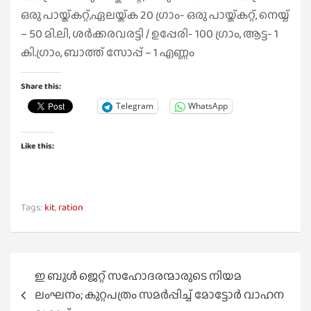
ഒരു പായ്ക്കറ്റ്,ഏലയ്ക്ക 20 ഗ്രാം- ഒരു പായ്ക്കറ്റ്, നെയ്യ്
– 50 മി.ലി, ശർക്കരവരട്ടി / ഉപ്പേരി- 100 ഗ്രാം, ആട്ട- 1
കി.ഗ്രാം, ബാത്ത് സോപ്പ് – 1 എണ്ണം
Share this:
Telegram
WhatsApp
Like this:
Tags:
kit
,
ration
Post
ഇ ബുൾ ജെറ്റ് സഹോദരന്മാരുടെ നിയമ
navigation
ലംഘനം; കുറ്റപത്രം സമർപ്പിച്ച് മോട്ടോർ വാഹന