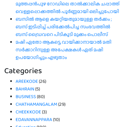
മുത്തപ്പൻപുഴ റോഡിലെ താൽക്കാലിക ചപ്പാത്ത്
വെള്ളപ്പൊക്കത്തിൽ പൂർണ്ണമായി ഒലിച്ചുപോയി
ബസിൽ ആളെ കയറ്റിയതുമായുള്ള തർക്കം ;
ബസ് ഇടിപ്പിച്ച് പരിക്കേൽപിച്ച സംഭവത്തിൽ
ബസ് ഡ്രൈവറെ പിടികൂടി മുക്കം പൊലീസ്
മഷി ഏതോ ആകട്ടെ, വായിക്കാനായാൽ മതി​
സർക്കാറിനുള്ള അപേക്ഷകൾ ഏത് മഷി
ഉപയോഗിച്ചും എഴുതാം
Categories
AREEKODE
(26)
BAHRAIN
(5)
BUSINESS
(80)
CHATHAMANGALAM
(29)
CHEEKKODE
(3)
EDAVANNAPPARA
(10)