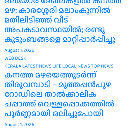
മലയോര മേഖലകളിൽ കനത്ത
മഴ: കാരശ്ശേരി മലാംകുന്നിൽ
മതിലിടിഞ്ഞ് വീട്
അപകടാവസ്ഥയിൽ; രണ്ടു
കുടുംബങ്ങളെ മാറ്റിപ്പാർപ്പിച്ചു
August 1, 2026
WEB DESK
KERALA
LATEST NEWS
LIFE
LOCAL NEWS
TOP NEWS
കനത്ത മഴയെത്തുടർന്ന്
തിരുവമ്പാടി – മുത്തപ്പൻപുഴ
റോഡിലെ താൽക്കാലിക
ചപ്പാത്ത് വെള്ളപ്പൊക്കത്തിൽ
പൂർണ്ണമായി ഒലിച്ചുപോയി
August 1, 2026