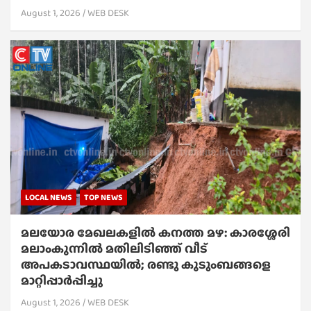
August 1, 2026
WEB DESK
LOCAL NEWS
TOP NEWS
മലയോര മേഖലകളിൽ കനത്ത മഴ: കാരശ്ശേരി
മലാംകുന്നിൽ മതിലിടിഞ്ഞ് വീട്
അപകടാവസ്ഥയിൽ; രണ്ടു കുടുംബങ്ങളെ
മാറ്റിപ്പാർപ്പിച്ചു
August 1, 2026
WEB DESK