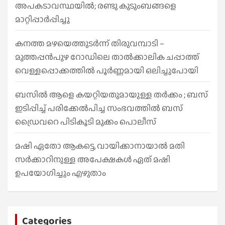
അപകടാവസ്ഥയിൽ; രണ്ടു കുടുംബങ്ങളെ
മാറ്റിപ്പാർപ്പിച്ചു
കനത്ത മഴയെത്തുടർന്ന് തിരുവമ്പാടി –
മുത്തപ്പൻപുഴ റോഡിലെ താൽക്കാലിക ചപ്പാത്ത്
വെള്ളപ്പൊക്കത്തിൽ പൂർണ്ണമായി ഒലിച്ചുപോയി
ബസിൽ ആളെ കയറ്റിയതുമായുള്ള തർക്കം ; ബസ്
ഇടിപ്പിച്ച് പരിക്കേൽപിച്ച സംഭവത്തിൽ ബസ്
ഡ്രൈവറെ പിടികൂടി മുക്കം പൊലീസ്
മഷി ഏതോ ആകട്ടെ, വായിക്കാനായാൽ മതി​
സർക്കാറിനുള്ള അപേക്ഷകൾ ഏത് മഷി
ഉപയോഗിച്ചും എഴുതാം
Categories