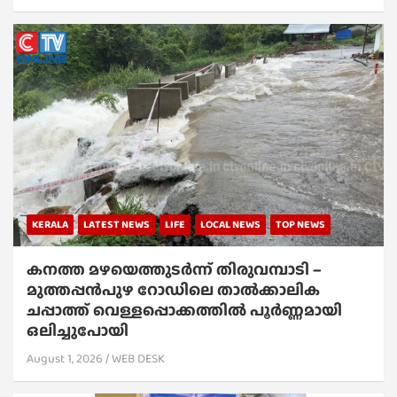
KERALA
LATEST NEWS
LIFE
LOCAL NEWS
TOP NEWS
കനത്ത മഴയെത്തുടർന്ന് തിരുവമ്പാടി –
മുത്തപ്പൻപുഴ റോഡിലെ താൽക്കാലിക
ചപ്പാത്ത് വെള്ളപ്പൊക്കത്തിൽ പൂർണ്ണമായി
ഒലിച്ചുപോയി
August 1, 2026
WEB DESK