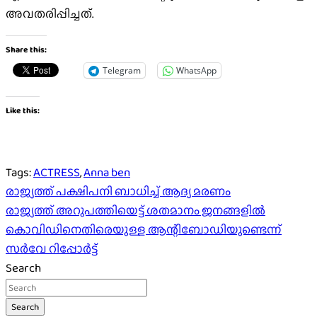
അവതരിപ്പിച്ചത്.
Share this:
Telegram
WhatsApp
Like this:
Tags:
ACTRESS
,
Anna ben
Post
രാജ്യത്ത്​ പക്ഷിപനി ബാധിച്ച്‌​ ആദ്യ മരണം
രാജ്യത്ത് അറുപത്തിയെട്ട് ശതമാനം ജനങ്ങളിൽ
navigation
കൊവിഡിനെതിരെയുള്ള ആന്റിബോഡിയുണ്ടെന്ന്
സർവേ റിപ്പോർട്ട്
Search
Search