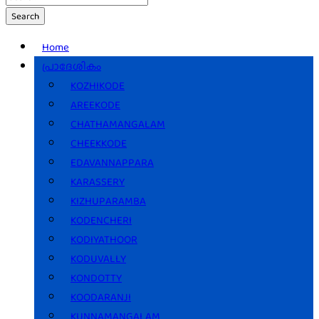
Search
Home
പ്രാദേശികം
KOZHIKODE
AREEKODE
CHATHAMANGALAM
CHEEKKODE
EDAVANNAPPARA
KARASSERY
KIZHUPARAMBA
KODENCHERI
KODIYATHOOR
KODUVALLY
KONDOTTY
KOODARANJI
KUNNAMANGALAM