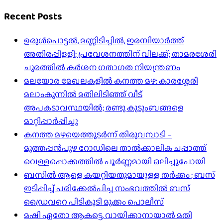
Recent Posts
ഉരുൾപൊട്ടൽ, മണ്ണിടിച്ചിൽ, ഇരമ്പിയാര്‍ത്ത്
അതിരപ്പിള്ളി; പ്രവേശനത്തിന് വിലക്ക്; താമരശേരി
ചുരത്തില്‍ കര്‍ശന ഗതാഗത നിയന്ത്രണം
മലയോര മേഖലകളിൽ കനത്ത മഴ: കാരശ്ശേരി
മലാംകുന്നിൽ മതിലിടിഞ്ഞ് വീട്
അപകടാവസ്ഥയിൽ; രണ്ടു കുടുംബങ്ങളെ
മാറ്റിപ്പാർപ്പിച്ചു
കനത്ത മഴയെത്തുടർന്ന് തിരുവമ്പാടി –
മുത്തപ്പൻപുഴ റോഡിലെ താൽക്കാലിക ചപ്പാത്ത്
വെള്ളപ്പൊക്കത്തിൽ പൂർണ്ണമായി ഒലിച്ചുപോയി
ബസിൽ ആളെ കയറ്റിയതുമായുള്ള തർക്കം ; ബസ്
ഇടിപ്പിച്ച് പരിക്കേൽപിച്ച സംഭവത്തിൽ ബസ്
ഡ്രൈവറെ പിടികൂടി മുക്കം പൊലീസ്
മഷി ഏതോ ആകട്ടെ, വായിക്കാനായാൽ മതി​