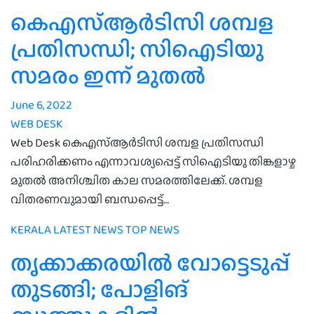
കെഎസ്ആർടിസി ശമ്പള
പ്രതിസന്ധി; സിഐടിയു
സമരം ഇന്ന് മുതൽ
June 6, 2022
WEB DESK
Web Desk കെഎസ്ആർടിസി ശമ്പള പ്രതിസന്ധി
പരിഹരിക്കണം എന്നാവശ്യപ്പെട്ട് സിഐടിയു തിങ്കളാഴ്ച
മുതൽ അനിശ്ചിത കാല സമരത്തിലേക്ക്. ശമ്പള
വിതരണവുമായി ബന്ധപ്പെട്ട്…
KERALA
LATEST NEWS
TOP NEWS
തൃക്കാക്കരയില്‍ വോട്ടെടുപ്പ്
തുടങ്ങി; പോളിങ്