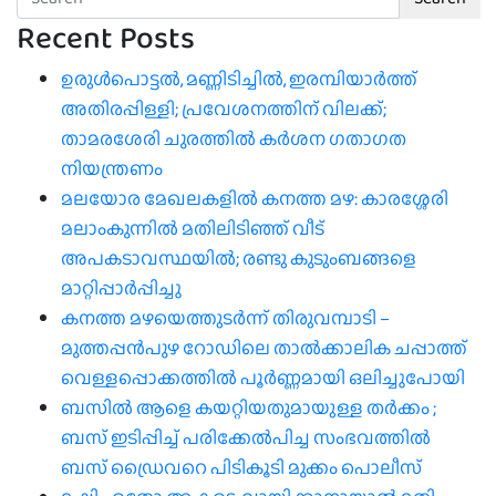
Recent Posts
ഉരുൾപൊട്ടൽ, മണ്ണിടിച്ചിൽ, ഇരമ്പിയാര്‍ത്ത്
അതിരപ്പിള്ളി; പ്രവേശനത്തിന് വിലക്ക്;
താമരശേരി ചുരത്തില്‍ കര്‍ശന ഗതാഗത
നിയന്ത്രണം
മലയോര മേഖലകളിൽ കനത്ത മഴ: കാരശ്ശേരി
മലാംകുന്നിൽ മതിലിടിഞ്ഞ് വീട്
അപകടാവസ്ഥയിൽ; രണ്ടു കുടുംബങ്ങളെ
മാറ്റിപ്പാർപ്പിച്ചു
കനത്ത മഴയെത്തുടർന്ന് തിരുവമ്പാടി –
മുത്തപ്പൻപുഴ റോഡിലെ താൽക്കാലിക ചപ്പാത്ത്
വെള്ളപ്പൊക്കത്തിൽ പൂർണ്ണമായി ഒലിച്ചുപോയി
ബസിൽ ആളെ കയറ്റിയതുമായുള്ള തർക്കം ;
ബസ് ഇടിപ്പിച്ച് പരിക്കേൽപിച്ച സംഭവത്തിൽ
ബസ് ഡ്രൈവറെ പിടികൂടി മുക്കം പൊലീസ്