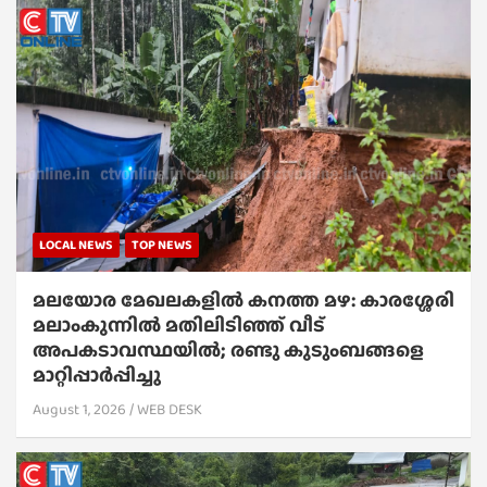
LOCAL NEWS
TOP NEWS
മലയോര മേഖലകളിൽ കനത്ത മഴ: കാരശ്ശേരി
മലാംകുന്നിൽ മതിലിടിഞ്ഞ് വീട്
അപകടാവസ്ഥയിൽ; രണ്ടു കുടുംബങ്ങളെ
മാറ്റിപ്പാർപ്പിച്ചു
August 1, 2026
WEB DESK