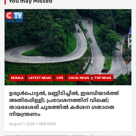
You may Missed
KERALA
LATEST NEWS
LIFE
LOCAL NEWS
TOP NEWS
ഉരുൾപൊട്ടൽ, മണ്ണിടിച്ചിൽ, ഇരമ്പിയാര്‍ത്ത്
അതിരപ്പിള്ളി; പ്രവേശനത്തിന് വിലക്ക്;
താമരശേരി ചുരത്തില്‍ കര്‍ശന ഗതാഗത
നിയന്ത്രണം
August 1, 2026
WEB DESK