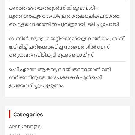
കനത്ത മഴയെത്തുടർന്ന് തിരുവമ്പാടി –
മുത്തപ്പൻപുഴ റോഡിലെ താൽക്കാലിക ചപ്പാത്ത്
വെള്ളപ്പൊക്കത്തിൽ പൂർണ്ണമായി ഒലിച്ചുപോയി
ബസിൽ ആളെ കയറ്റിയതുമായുള്ള തർക്കം ; ബസ്
ഇടിപ്പിച്ച് പരിക്കേൽപിച്ച സംഭവത്തിൽ ബസ്
ഡ്രൈവറെ പിടികൂടി മുക്കം പൊലീസ്
മഷി ഏതോ ആകട്ടെ, വായിക്കാനായാൽ മതി​
സർക്കാറിനുള്ള അപേക്ഷകൾ ഏത് മഷി
ഉപയോഗിച്ചും എഴുതാം
Categories
AREEKODE
(26)