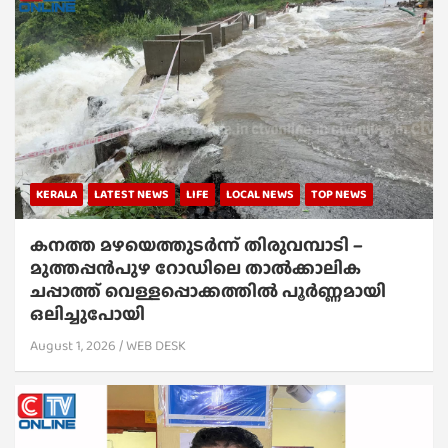
KERALA
LATEST NEWS
LIFE
LOCAL NEWS
TOP NEWS
കനത്ത മഴയെത്തുടർന്ന് തിരുവമ്പാടി –
മുത്തപ്പൻപുഴ റോഡിലെ താൽക്കാലിക
ചപ്പാത്ത് വെള്ളപ്പൊക്കത്തിൽ പൂർണ്ണമായി
ഒലിച്ചുപോയി
August 1, 2026
WEB DESK