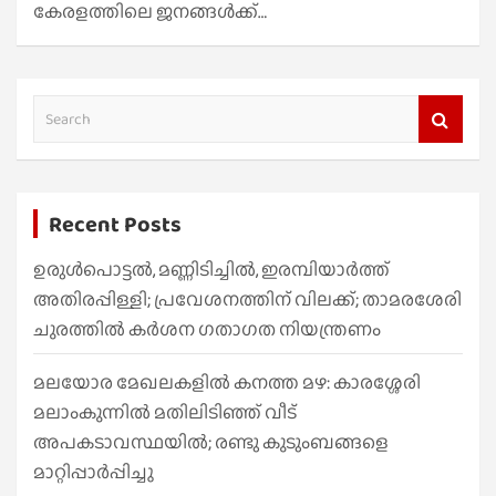
കേരളത്തിലെ ജനങ്ങള്‍ക്ക്…
S
e
a
r
Recent Posts
c
h
ഉരുൾപൊട്ടൽ, മണ്ണിടിച്ചിൽ, ഇരമ്പിയാര്‍ത്ത്
അതിരപ്പിള്ളി; പ്രവേശനത്തിന് വിലക്ക്; താമരശേരി
ചുരത്തില്‍ കര്‍ശന ഗതാഗത നിയന്ത്രണം
മലയോര മേഖലകളിൽ കനത്ത മഴ: കാരശ്ശേരി
മലാംകുന്നിൽ മതിലിടിഞ്ഞ് വീട്
അപകടാവസ്ഥയിൽ; രണ്ടു കുടുംബങ്ങളെ
മാറ്റിപ്പാർപ്പിച്ചു