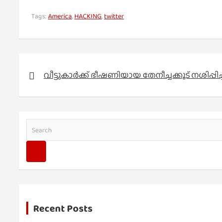
Tags:
America
,
HACKING
,
twitter
Post
navigation
വീട്ടുകാർക്ക് ഭീഷണിയായ തേനീച്ചക്കൂട് നശിപ്പിച്
S
e
a
r
c
h
Recent Posts