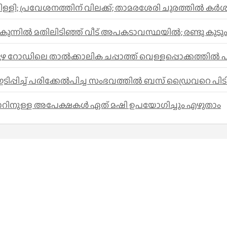
പ്പിള്ളി; പ്രവേശനത്തിന് വിലക്ക്; താമരശേരി ചുരത്തില്‍ 
ിൽ മതിലിടിഞ്ഞ് വീട് അപകടാവസ്ഥയിൽ; രണ്ടു കുടുംബങ്ങള
പുഴ റോഡിലെ താൽക്കാലിക ചപ്പാത്ത് വെള്ളപ്പൊക്കത്തിൽ 
പ്പിച്ച് പരിക്കേൽപിച്ച സംഭവത്തിൽ ബസ് ഡ്രൈവറെ പിടി
ാറിനുള്ള അപേക്ഷകൾ ഏത് മഷി ഉപയോഗിച്ചും എഴുതാം