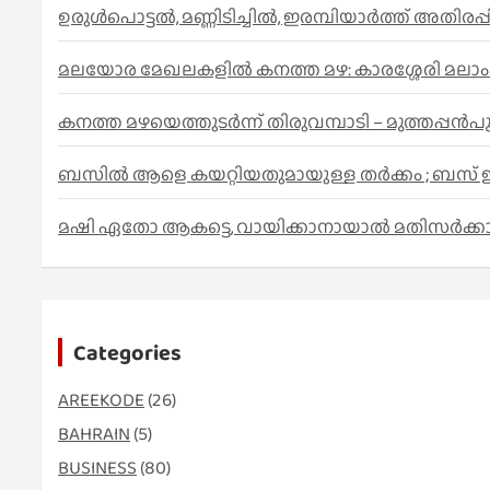
ഉരുൾപൊട്ടൽ, മണ്ണിടിച്ചിൽ, ഇരമ്പിയാര്‍ത്ത് അതിര
മലയോര മേഖലകളിൽ കനത്ത മഴ: കാരശ്ശേരി മലാംകുന്ന
കനത്ത മഴയെത്തുടർന്ന് തിരുവമ്പാടി – മുത്തപ്പൻ
ബസിൽ ആളെ കയറ്റിയതുമായുള്ള തർക്കം ; ബസ് ഇടി
മഷി ഏതോ ആകട്ടെ, വായിക്കാനായാൽ മതി​സർക്ക
Categories
AREEKODE
(26)
BAHRAIN
(5)
BUSINESS
(80)