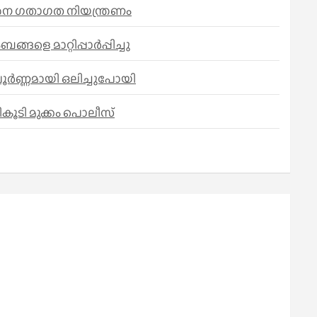
കര്‍ശന ഗതാഗത നിയന്ത്രണം
െ മാറ്റിപ്പാർപ്പിച്ചു
പൂർണ്ണമായി ഒലിച്ചുപോയി
കൂടി മുക്കം പൊലീസ്