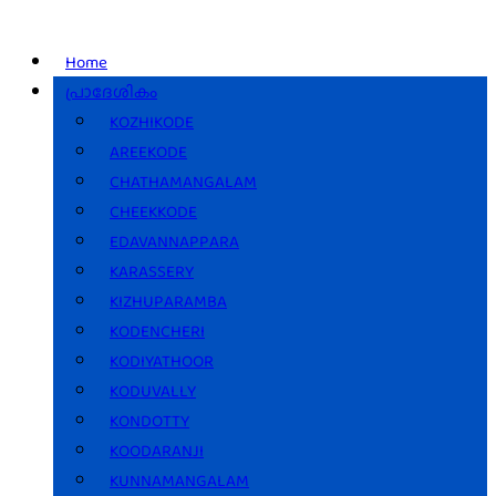
Home
പ്രാദേശികം
KOZHIKODE
AREEKODE
CHATHAMANGALAM
CHEEKKODE
EDAVANNAPPARA
KARASSERY
KIZHUPARAMBA
KODENCHERI
KODIYATHOOR
KODUVALLY
KONDOTTY
KOODARANJI
KUNNAMANGALAM