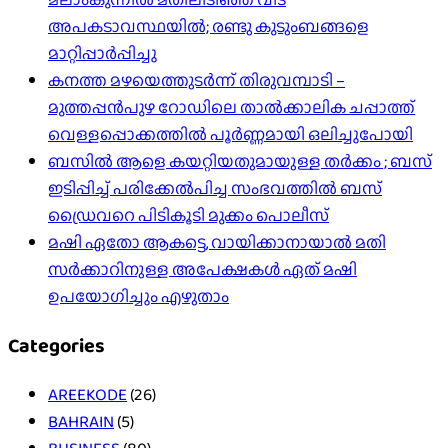
അപകടാവസ്ഥയിൽ; രണ്ടു കുടുംബങ്ങളെ
മാറ്റിപ്പാർപ്പിച്ചു
കനത്ത മഴയെത്തുടർന്ന് തിരുവമ്പാടി –
മുത്തപ്പൻപുഴ റോഡിലെ താൽക്കാലിക ചപ്പാത്ത്
വെള്ളപ്പൊക്കത്തിൽ പൂർണ്ണമായി ഒലിച്ചുപോയി
ബസിൽ ആളെ കയറ്റിയതുമായുള്ള തർക്കം ; ബസ്
ഇടിപ്പിച്ച് പരിക്കേൽപിച്ച സംഭവത്തിൽ ബസ്
ഡ്രൈവറെ പിടികൂടി മുക്കം പൊലീസ്
മഷി ഏതോ ആകട്ടെ, വായിക്കാനായാൽ മതി​
സർക്കാറിനുള്ള അപേക്ഷകൾ ഏത് മഷി
ഉപയോഗിച്ചും എഴുതാം
Categories
AREEKODE
(26)
BAHRAIN
(5)