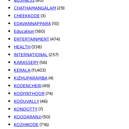
BUSINESS
(80)
CHATHAMANGALAM
(29)
CHEEKKODE
(3)
EDAVANNAPPARA
(10)
Education
(180)
ENTERTAINMENT
(474)
HEALTH
(338)
INTERNATIONAL
(257)
KARASSERY
(56)
KERALA
(11,403)
KIZHUPARAMBA
(4)
KODENCHERI
(49)
KODIYATHOOR
(74)
KODUVALLY
(46)
KONDOTTY
(7)
KOODARANJI
(50)
KOZHIKODE
(716)