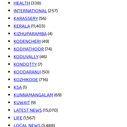
HEALTH
(338)
INTERNATIONAL
(257)
KARASSERY
(56)
KERALA
(11,403)
KIZHUPARAMBA
(4)
KODENCHERI
(49)
KODIYATHOOR
(74)
KODUVALLY
(46)
KONDOTTY
(7)
KOODARANJI
(50)
KOZHIKODE
(716)
KSA
(1)
KUNNAMANGALAM
(69)
KUWAIT
(9)
LATEST NEWS
(15,070)
LIFE
(1,567)
LOCAL NEWS
(3,488)