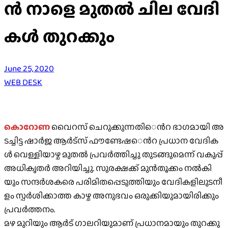
ൻ നാ​ളെ മു​ത​ൽ ചി​ല വേ​ദി​
ക​ൾ തു​റ​ക്കും
June 25, 2020
WEB DESK
കൊ​റോ​ണ
വൈ​റ​സ്​ ചെ​റു​ക്കു​ന്ന​തി​​െൻറ ഭാ​ഗ​മാ​യി അ​
ട​ച്ചി​ട്ട ഷാ​ർ​ജ ആ​ർ​ട്സ് ഫൗ​ണ്ടേ​ഷ​​െൻറ പ്ര​ധാ​ന വേ​ദി​ക​
ൾ വെ​ള്ളി​യാ​ഴ്ച മു​ത​ൽ പ്ര​വ​ർ​ത്തി​ച്ചു തു​ട​ങ്ങു​മെ​ന്ന് വ​കു​പ്പ്
അ​ധി​കൃ​ത​ർ അ​റി​യി​ച്ചു. സു​ര​ക്ഷ​ക്ക് മു​ൻ​തൂ​ക്കം ന​ൽ​കി​
യും സ​ന്ദ​ർ​ശ​ക​രെ പ​രി​മി​ത​പ്പെ​ടു​ത്തി​യും വേ​ദി​ക​ളി​ലു​ട​നീ​
ളം സ്പ​ർ​ശി​ക്കാ​ത്ത കാ​ഴ്ച അ​നു​ഭ​വം ഒ​രു​ക്കി​യു​മാ​യി​രി​ക്കും
പ്ര​വ​ർ​ത്ത​നം.
മ​ഴ മു​റി​യും ആ​ർ​ട് ഗാ​ല​റി​യു​മാ​ണ് പ്ര​ധാ​ന​മാ​യും തു​റ​ക്കു​