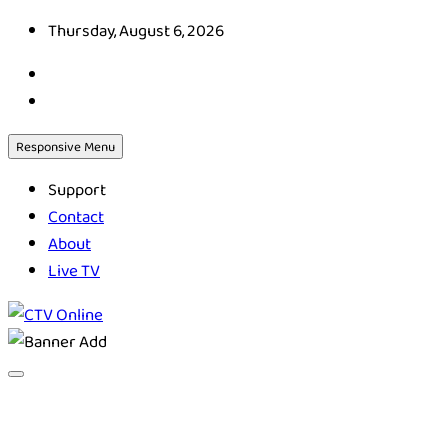
Skip
Thursday, August 6, 2026
to
content
Responsive Menu
Support
Contact
About
Live TV
CTV Online