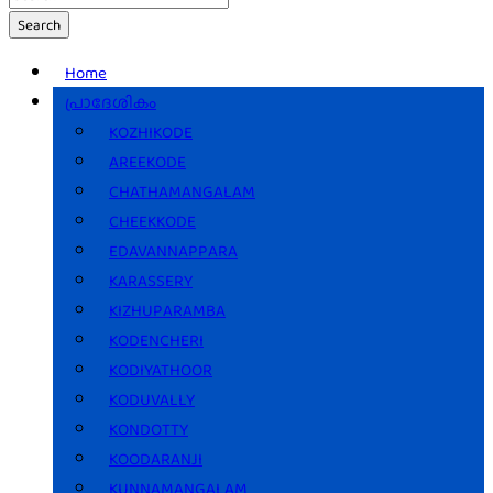
Search
Home
പ്രാദേശികം
KOZHIKODE
AREEKODE
CHATHAMANGALAM
CHEEKKODE
EDAVANNAPPARA
KARASSERY
KIZHUPARAMBA
KODENCHERI
KODIYATHOOR
KODUVALLY
KONDOTTY
KOODARANJI
KUNNAMANGALAM