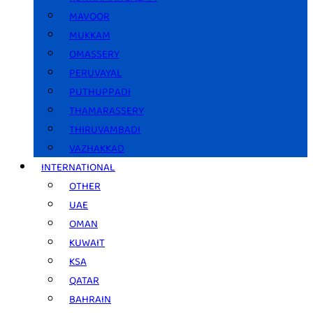
MAVOOR
MUKKAM
OMASSERY
PERUVAYAL
PUTHUPPADI
THAMARASSERY
THIRUVAMBADI
VAZHAKKAD
INTERNATIONAL
OTHER
UAE
OMAN
KUWAIT
KSA
QATAR
BAHRAIN