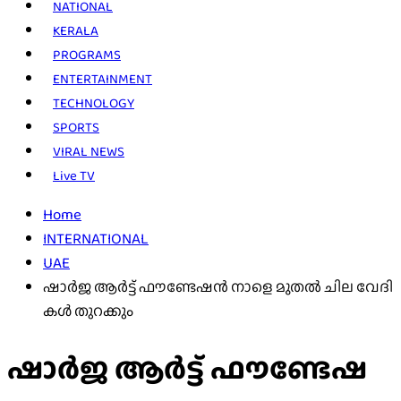
NATIONAL
KERALA
PROGRAMS
ENTERTAINMENT
TECHNOLOGY
SPORTS
VIRAL NEWS
Live TV
Home
INTERNATIONAL
UAE
ഷാ​ർ​ജ ആ​ർ​ട്ട് ഫൗ​ണ്ടേ​ഷ​ൻ നാ​ളെ മു​ത​ൽ ചി​ല വേ​ദി​
ക​ൾ തു​റ​ക്കും
ഷാ​ർ​ജ ആ​ർ​ട്ട് ഫൗ​ണ്ടേ​ഷ​