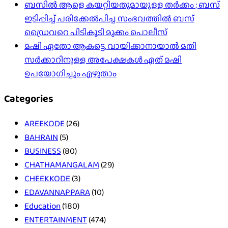
ബസിൽ ആളെ കയറ്റിയതുമായുള്ള തർക്കം ; ബസ്
ഇടിപ്പിച്ച് പരിക്കേൽപിച്ച സംഭവത്തിൽ ബസ്
ഡ്രൈവറെ പിടികൂടി മുക്കം പൊലീസ്
മഷി ഏതോ ആകട്ടെ, വായിക്കാനായാൽ മതി​
സർക്കാറിനുള്ള അപേക്ഷകൾ ഏത് മഷി
ഉപയോഗിച്ചും എഴുതാം
Categories
AREEKODE
(26)
BAHRAIN
(5)
BUSINESS
(80)
CHATHAMANGALAM
(29)
CHEEKKODE
(3)
EDAVANNAPPARA
(10)
Education
(180)
ENTERTAINMENT
(474)